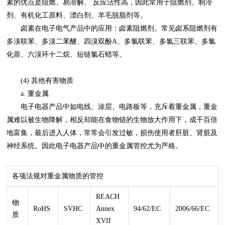
素的优点是阻燃、易溶解、 反应活性高，因此常用于阻燃剂、制冷
剂、有机化工原料、漂白剂、羊毛脱脂剂等。
卤素在电子电气产品中的应用：卤素阻燃剂。常见卤系阻燃剂有
多溴联苯、多溴二苯醚、四溴双酚A、多氯联苯、多氯三联苯、多氯
化萘、六溴环十二烷、短链氯石蜡等。
(4) 其他有害物质
a. 重金属
电子电器产品中如电线、涂层、电路板等，充斥着重金属，重金
属难以被生物降解，相反却能在食物链的生物放大作用下，成干百倍
地富集，最后进入人体，常常会引发过敏，损伤使用者肝脏、肾脏及
神经系统。因此电子电器产品中的重金属管控尤为严格。
各项法规对重金属物质的管控
REACH
物
RoHS
SVHC
Annex
94/62/EC
2006/66/EC
质
XVII