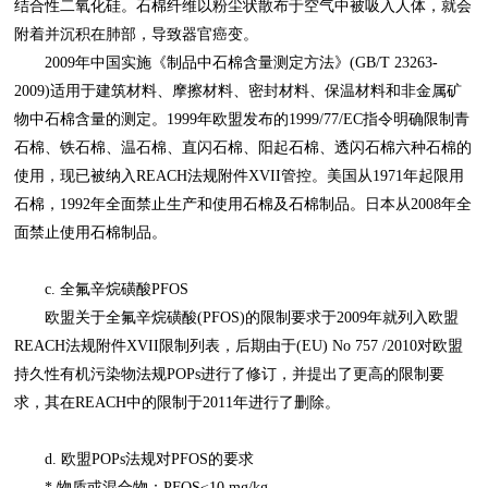
结合性二氧化硅。石棉纤维以粉尘状散布于空气中被吸入人体，就会
附着并沉积在肺部，导致器官癌变。
2009年中国实施《制品中石棉含量测定方法》(GB/T 23263-
2009)适用于建筑材料、摩擦材料、密封材料、保温材料和非金属矿
物中石棉含量的测定。1999年欧盟发布的1999/77/EC指令明确限制青
石棉、铁石棉、温石棉、直闪石棉、阳起石棉、透闪石棉六种石棉的
使用，现已被纳入REACH法规附件XVII管控。美国从1971年起限用
石棉，1992年全面禁止生产和使用石棉及石棉制品。日本从2008年全
面禁止使用石棉制品。
c. 全氟辛烷磺酸PFOS
欧盟关于全氟辛烷磺酸(PFOS)的限制要求于2009年就列入欧盟
REACH法规附件XVII限制列表，后期由于(EU) No 757 /2010对欧盟
持久性有机污染物法规POPs进行了修订，并提出了更高的限制要
求，其在REACH中的限制于2011年进行了删除。
d. 欧盟POPs法规对PFOS的要求
* 物质或混合物：PFOS≤10 mg/kg