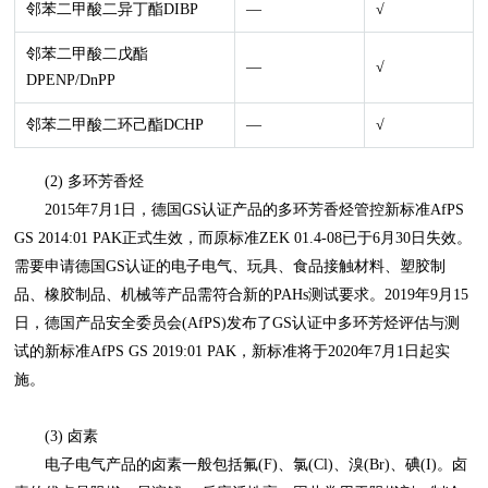
邻苯二甲酸二异丁酯DIBP
—
√
邻苯二甲酸二戊酯
—
√
DPENP/DnPP
邻苯二甲酸二环己酯DCHP
—
√
(2) 多环芳香烃
2015年7月1日，德国GS认证产品的多环芳香烃管控新标准AfPS
GS 2014:01 PAK正式生效，而原标准ZEK 01.4-08已于6月30日失效。
需要申请德国GS认证的电子电气、玩具、食品接触材料、塑胶制
品、橡胶制品、机械等产品需符合新的PAHs测试要求。2019年9月15
日，德国产品安全委员会(AfPS)发布了GS认证中多环芳烃评估与测
试的新标准AfPS GS 2019:01 PAK，新标准将于2020年7月1日起实
施。
(3) 卤素
电子电气产品的卤素一般包括氟(F)、氯(Cl)、溴(Br)、碘(I)。卤